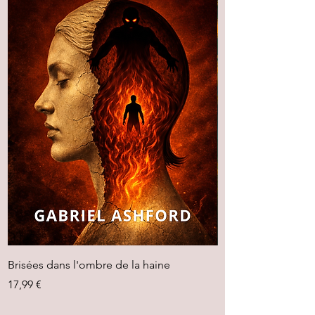
Brisées dans l'ombre de la haine
Esprits infectés
Prix
Prix
17,99 €
18,00 €