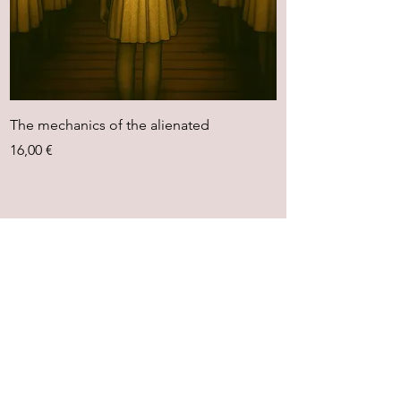
The mechanics of the alienated
Prix
16,00 €
Marque-pages